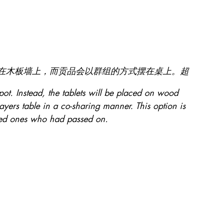
在木板墙上，而贡品会以群组的方式摆在桌上。超
pot. Instead, the tablets will be placed on wood 
ayers table in a co-sharing manner. This option is 
oved ones who had passed on.