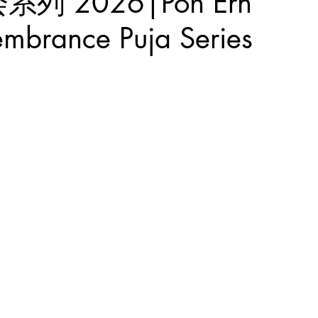
 2026|Poh Ern
embrance Puja Series