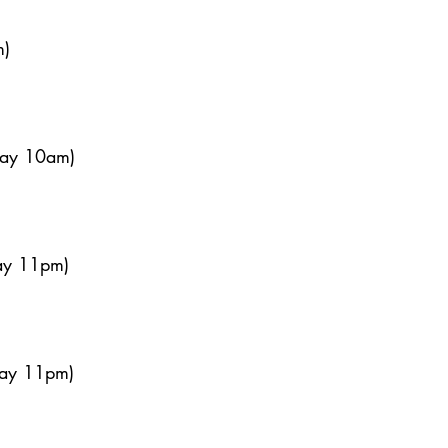
m)
day 10am)
ay 11pm)
day 11pm)