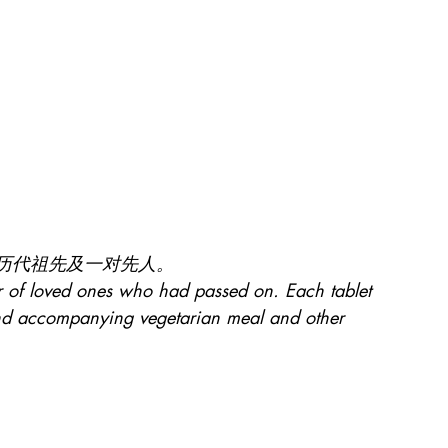
历代祖先及一对先人。
ir of loved ones who had passed on. Each tablet 
and accompanying vegetarian meal and other 