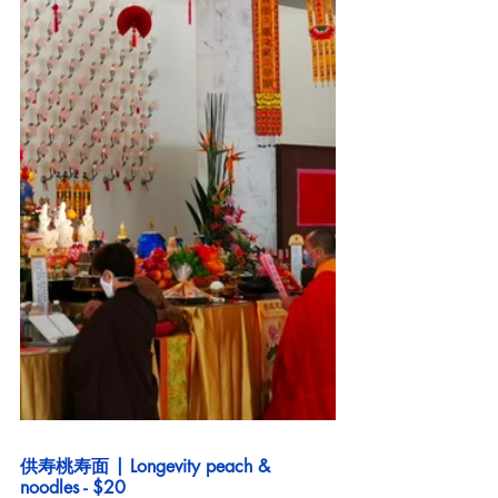
供寿桃寿面 | Longevity peach & 
noodles - $20