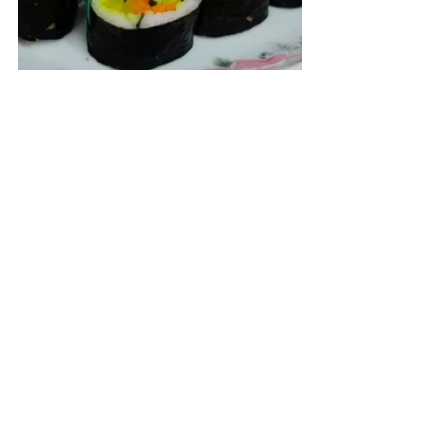
全套 | Entire set - $188
报名方式 | Registration 
Order on Whatsapp Catalog: 
https://wa.me/c/6596392440
Chat on Whatsapp (9639 2440)
电话｜ Landline (6474 3926)