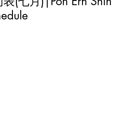
月)|Poh Ern Shih
hedule