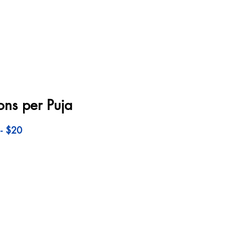
s per Puja
- $20