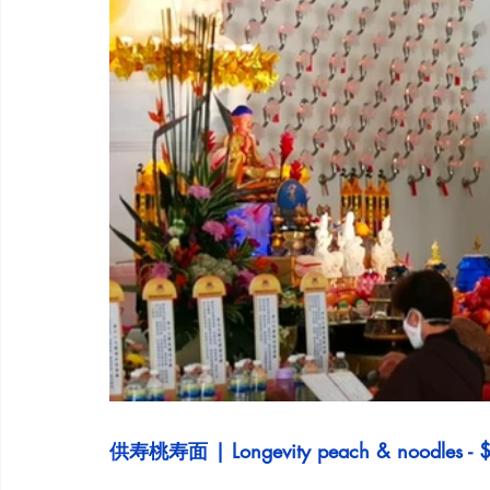
供寿桃寿面 | Longevity peach & noodles - 